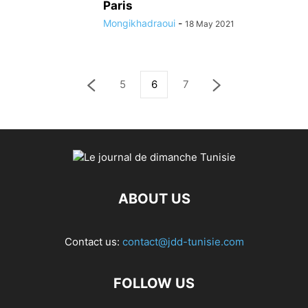
Paris
Mongikhadraoui
-
18 May 2021
5
6
7
ABOUT US
Contact us:
contact@jdd-tunisie.com
FOLLOW US