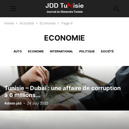
Home
Actualité
Economie
Page 6
ECONOMIE
AUTO
ECONOMIE
INTERNATIONAL
POLITIQUE
SOCIÉTÉ
Tunisie – Dubaï : une affaire de corruption
à 6 millions...
Admin jdd
-
24 July 2025