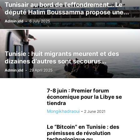
Tunisair au bord de l’effondrement… Le
député Halim Boussamma propose une...
Admin jdd
-
6 July 2025
Tunisie : huit migrants meurent et des
dizaines d’autres sont secourus...
Admin jdd
-
29 April 2025
7-8 juin : Premier forum
économique pour la Libye se
tiendra
Mongikhadraoui
-
2 June 2021
Le “Bitcoin” en Tunisie : des
prémisses de révolution
technologique ou...