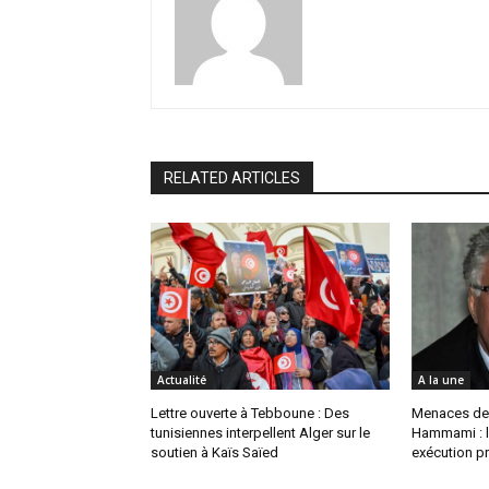
RELATED ARTICLES
Actualité
A la une
Lettre ouverte à Tebboune : Des
Menaces de
tunisiennes interpellent Alger sur le
Hammami : l
soutien à Kaïs Saïed
exécution pr