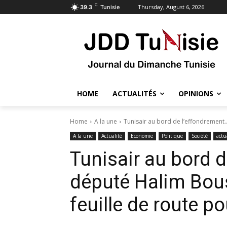
C
Thursday, August 6, 2026
39.3
Tunisie
HOME
ACTUALITÉS
OPINIONS
Home
A la une
Tunisair au bord de l’effondrement
A la une
Actualité
Economie
Politique
Société
actu
Tunisair au bord 
député Halim Bo
feuille de route po