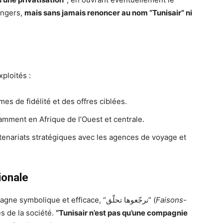
angers,
mais sans jamais renoncer au nom “Tunisair” ni
ploités :
es de fidélité et des offres ciblées.
tamment en Afrique de l’Ouest et centrale.
rtenariats stratégiques avec les agences de voyage et
ionale
Le député appelle au lancement d’une campagne symbolique et efficace, “نرجّعوها تحلّق” (
Faisons-
s de la société.
“Tunisair n’est pas qu’une compagnie