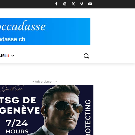
IS
- Advertisment -