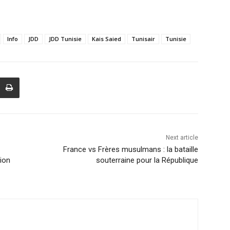
Info
JDD
JDD Tunisie
Kais Saied
Tunisair
Tunisie
Next article
France vs Frères musulmans : la bataille
tion
souterraine pour la République