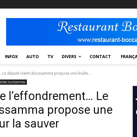
INFOX
AUTO
TV
DIVERS
CONTACT
FRANÇA
… Le député Halim Boussamma propose une feuille...
alités tunisiennes
de l’effondrement… Le
ussamma propose une
ur la sauver