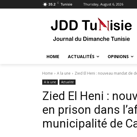
C
Thursday, August 6, 2026
35.2
Tunisie
HOME
ACTUALITÉS
OPINIONS
Home
A la une
Zied El Heni : nouveau mandat de dép
A la une
Actualité
Zied El Heni : no
en prison dans l’af
municipalité de C