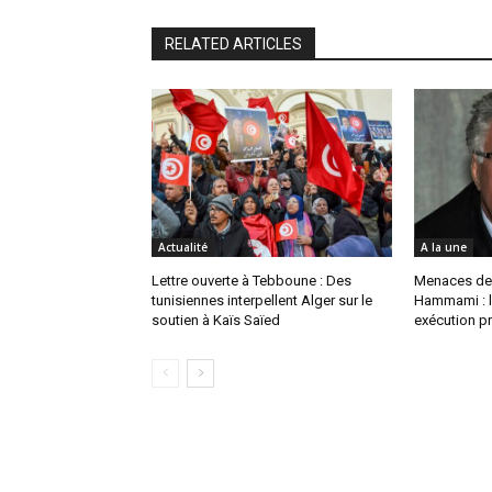
RELATED ARTICLES
Actualité
A la une
Lettre ouverte à Tebboune : Des
Menaces de
tunisiennes interpellent Alger sur le
Hammami : l
soutien à Kaïs Saïed
exécution pr