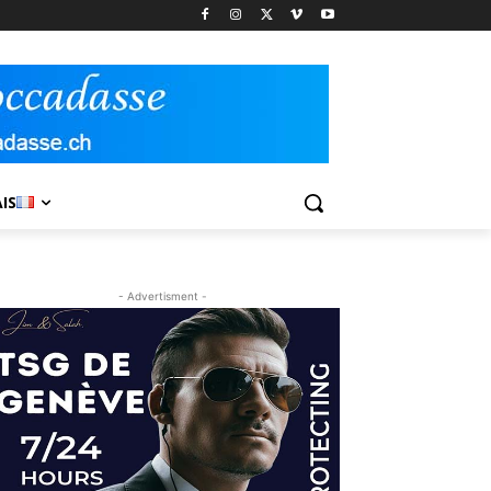
IS
- Advertisment -