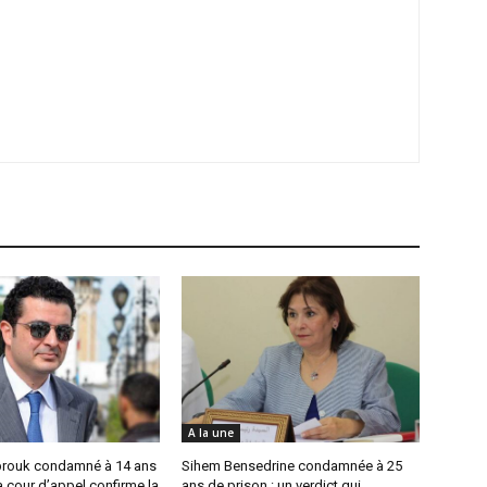
A la une
rouk condamné à 14 ans
Sihem Bensedrine condamnée à 25
la cour d’appel confirme la
ans de prison : un verdict qui