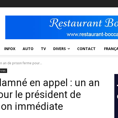
INFOX
AUTO
TV
DIVERS
CONTACT
FRANÇA
 an de prison ferme pour...
ennes
amné en appel : un an
ur le président de
tion immédiate