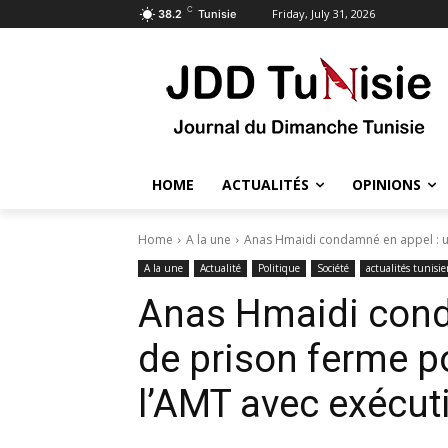
C
Friday, July 31, 2026
38.2
Tunisie
HOME
ACTUALITÉS
OPINIONS
Home
A la une
Anas Hmaidi condamné en appel : un
A la une
Actualité
Politique
Société
actualités tunisi
Anas Hmaidi cond
de prison ferme po
l’AMT avec exécu