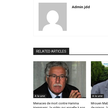
Admin jdd
RELATED ARTICLES
A la une
A la une
Menaces de mort contre Hamma
Mrouen Mab
Hammami : la vidéo qui appelle à son
de prison : 