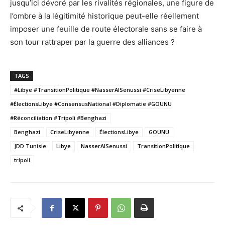
jusqu’ici dévoré par les rivalités régionales, une figure de
l’ombre à la légitimité historique peut-elle réellement
imposer une feuille de route électorale sans se faire à
son tour rattraper par la guerre des alliances ?
TAGS
#Libye #TransitionPolitique #NasserAlSenussi #CriseLibyenne
#ÉlectionsLibye #ConsensusNational #Diplomatie #GOUNU
#Réconciliation #Tripoli #Benghazi
Benghazi
CriseLibyenne
ÉlectionsLibye
GOUNU
JDD Tunisie
Libye
NasserAlSenussi
TransitionPolitique
tripoli