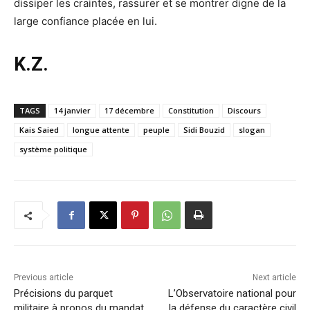
dissiper les craintes, rassurer et se montrer digne de la
large confiance placée en lui.
K.Z.
TAGS
14 janvier
17 décembre
Constitution
Discours
Kais Saied
longue attente
peuple
Sidi Bouzid
slogan
système politique
Previous article
Next article
Précisions du parquet
L’Observatoire national pour
militaire à propos du mandat
la défense du caractère civil