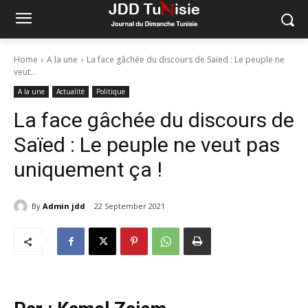
Home
A la une
La face gâchée du discours de Saïed : Le peuple ne
veut...
A la une
Actualité
Politique
La face gâchée du discours de
Saïed : Le peuple ne veut pas
uniquement ça !
By
Admin jdd
22 September 2021