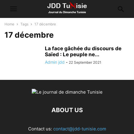
Home
Tags
17 décembre
17 décembre
La face gâchée du discours de
Saïed : Le peuple ne...
Admin jdd
-
22 September 2021
ABOUT US
Contact us:
contact@jdd-tunisie.com