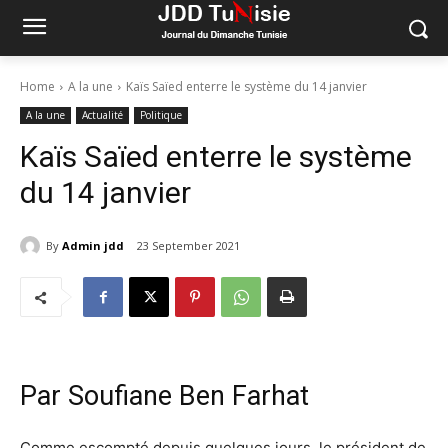
Home
A la une
Kaïs Saïed enterre le système du 14 janvier
A la une
Actualité
Politique
Kaïs Saïed enterre le système
du 14 janvier
By
Admin jdd
23 September 2021
Par Soufiane Ben Farhat
Comme escompté depuis quelques jours, le président de