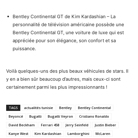
Bentley Continental GT de Kim Kardashian – La
personnalité de télévision américaine possède une
Bentley Continental GT, une voiture de luxe qui est
appréciée pour son élégance, son confort et sa
puissance.
Voilà quelques-uns des plus beaux véhicules de stars. Il
y en a bien sûr beaucoup d’autres, mais ceux-ci sont
certainement parmi les plus impressionnants !
TAGS
actualités tunisie
Bentley
Bentley Continental
Beyoncé
Bugatti
Bugatti Veyron
Cristiano Ronaldo
David Beckham
Ferrari 458
Jerry Seinfeld
Justin Bieber
Kanye West
Kim Kardashian
Lamborghini
McLaren