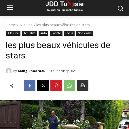
Home
A la une
les plus beaux véhicules de stars
A la une
Actualité
Auto
Société
Focus
Non classé
les plus beaux véhicules de
stars
By
Mongikhadraoui
17 February 2023