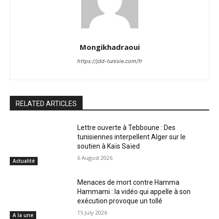
Mongikhadraoui
https://jdd-tunisie.com/fr
RELATED ARTICLES
Lettre ouverte à Tebboune : Des
tunisiennes interpellent Alger sur le
soutien à Kaïs Saïed
6 August 2026
Actualité
Menaces de mort contre Hamma
Hammami : la vidéo qui appelle à son
exécution provoque un tollé
15 July 2026
A la une