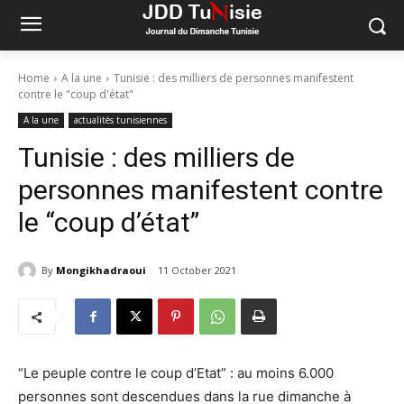
Home
A la une
Tunisie : des milliers de personnes manifestent
contre le "coup d'état"
A la une
actualités tunisiennes
Tunisie : des milliers de
personnes manifestent contre
le “coup d’état”
By
Mongikhadraoui
11 October 2021
“Le peuple contre le coup d’Etat” : au moins 6.000
personnes sont descendues dans la rue dimanche à