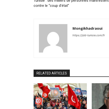
Tunisie : des milliers de personnes manifestent
contre le “coup d’état”
Mongikhadraoui
https://jdd-tunisie.com/fr
RELATED ARTICLES