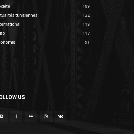
ciété
199
tualités tunisiennes
132
ternational
119
uto
117
conomie
91
OLLOW US