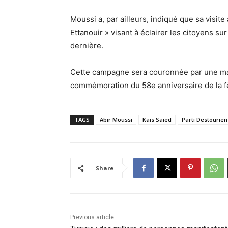
Moussi a, par ailleurs, indiqué que sa visite
Ettanouir » visant à éclairer les citoyens su
dernière.
Cette campagne sera couronnée par une marc
commémoration du 58e anniversaire de la fê
TAGS
Abir Moussi
Kais Saied
Parti Destourien
Share
Previous article