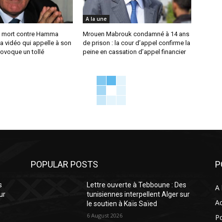
A la une
 mort contre Hamma
Mrouen Mabrouk condamné à 14 ans
a vidéo qui appelle à son
de prison : la cour d’appel confirme la
ovoque un tollé
peine en cassation d’appel financier
POPULAR POSTS
P
s
Lettre ouverte à Tebboune : Des
A 
ur
tunisiennes interpellent Alger sur
Ac
le soutien à Kaïs Saïed
6 August 2026
Po