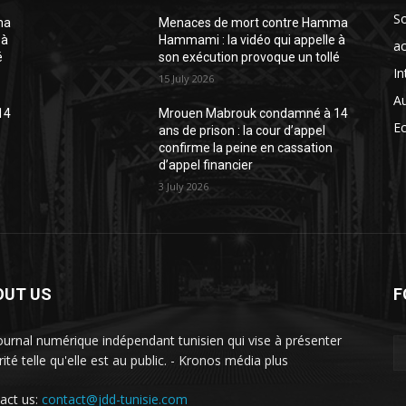
So
ma
Menaces de mort contre Hamma
 à
Hammami : la vidéo qui appelle à
ac
é
son exécution provoque un tollé
In
15 July 2026
A
14
Mrouen Mabrouk condamné à 14
E
ans de prison : la cour d’appel
confirme la peine en cassation
d’appel financier
3 July 2026
OUT US
F
ournal numérique indépendant tunisien qui vise à présenter
rité telle qu'elle est au public. - Kronos média plus
act us:
contact@jdd-tunisie.com