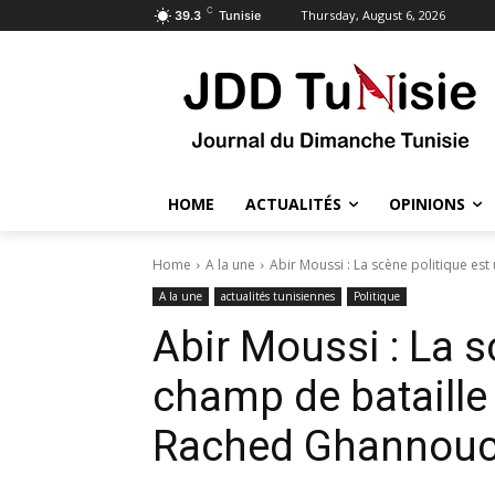
C
Thursday, August 6, 2026
39.3
Tunisie
HOME
ACTUALITÉS
OPINIONS
Home
A la une
Abir Moussi : La scène politique est 
A la une
actualités tunisiennes
Politique
Abir Moussi : La s
champ de bataille 
Rached Ghannouc