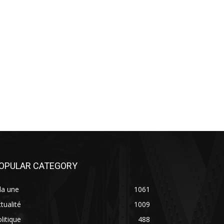
OPULAR CATEGORY
la une
1061
tualité
1009
litique
488