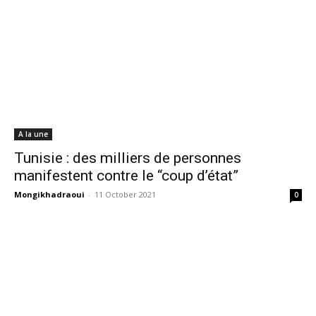
A la une
Tunisie : des milliers de personnes
manifestent contre le “coup d’état”
Mongikhadraoui
-
11 October 2021
0