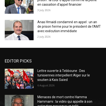
prison : la cour d’appel confirme la peine
en cassation d’appel financier
3 July 2026
Anas Hmaidi condamné en appel : un an
de prison ferme pour le président de l’AMT
avec exécution immédiate
2 July 2026
EDITOR PICKS
Lettre ouverte à Tebboune : Des
tunisiennes interpellent Alger sur le
soutien à Kaïs Saïed
6 August 2026
Menaces de mort contre Hamma
Hammami : la vidéo qui appelle à son