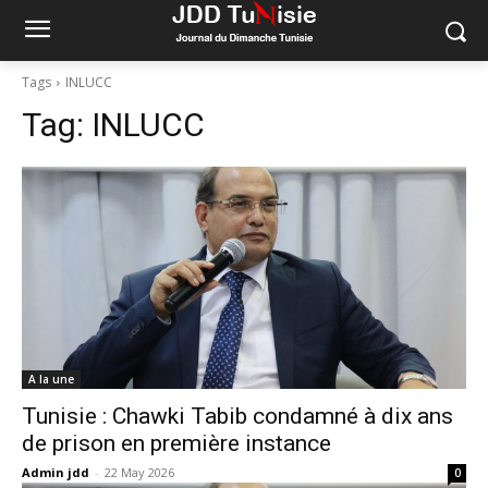
Tags
INLUCC
Tag:
INLUCC
A la une
Tunisie : Chawki Tabib condamné à dix ans
de prison en première instance
Admin jdd
-
22 May 2026
0