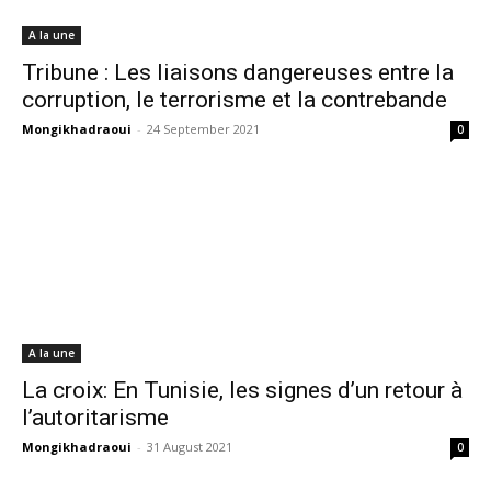
A la une
Tribune : Les liaisons dangereuses entre la
corruption, le terrorisme et la contrebande
Mongikhadraoui
-
24 September 2021
0
A la une
La croix: En Tunisie, les signes d’un retour à
l’autoritarisme
Mongikhadraoui
-
31 August 2021
0