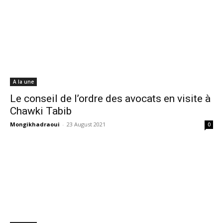
A la une
Le conseil de l’ordre des avocats en visite à
Chawki Tabib
Mongikhadraoui
-
23 August 2021
0