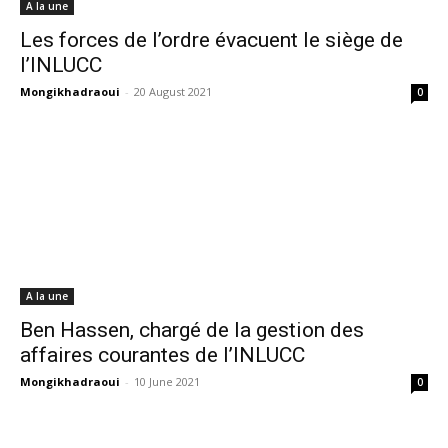
A la une
Les forces de l’ordre évacuent le siège de
l’INLUCC
Mongikhadraoui
-
20 August 2021
0
A la une
Ben Hassen, chargé de la gestion des
affaires courantes de l’INLUCC
Mongikhadraoui
-
10 June 2021
0