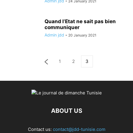
Admin jdd
-
24 January 2021
Quand l’Etat ne sait pas bien
communiquer
Admin jdd
-
20 January 2021
1
2
3
ABOUT US
Contact us:
contact@jdd-tunisie.com