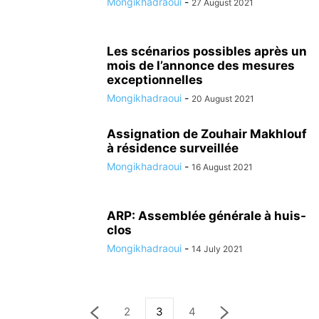
Mongikhadraoui
-
27 August 2021
Les scénarios possibles après un
mois de l’annonce des mesures
exceptionnelles
Mongikhadraoui
-
20 August 2021
Assignation de Zouhair Makhlouf
à résidence surveillée
Mongikhadraoui
-
16 August 2021
ARP: Assemblée générale à huis-
clos
Mongikhadraoui
-
14 July 2021
2
3
4