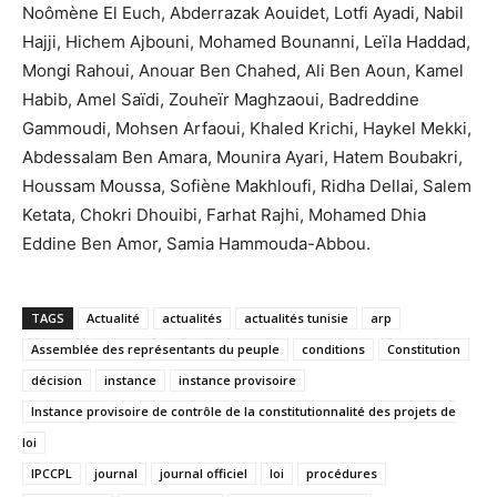
Noômène El Euch, Abderrazak Aouidet, Lotfi Ayadi, Nabil
Hajji, Hichem Ajbouni, Mohamed Bounanni, Leïla Haddad,
Mongi Rahoui, Anouar Ben Chahed, Ali Ben Aoun, Kamel
Habib, Amel Saïdi, Zouheïr Maghzaoui, Badreddine
Gammoudi, Mohsen Arfaoui, Khaled Krichi, Haykel Mekki,
Abdessalam Ben Amara, Mounira Ayari, Hatem Boubakri,
Houssam Moussa, Sofiène Makhloufi, Ridha Dellai, Salem
Ketata, Chokri Dhouibi, Farhat Rajhi, Mohamed Dhia
Eddine Ben Amor, Samia Hammouda-Abbou.
TAGS
Actualité
actualités
actualités tunisie
arp
Assemblée des représentants du peuple
conditions
Constitution
décision
instance
instance provisoire
Instance provisoire de contrôle de la constitutionnalité des projets de
loi
IPCCPL
journal
journal officiel
loi
procédures