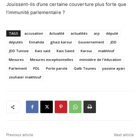
Jouissent-ils d’une certaine couverture plus forte que
l’immunité parlementaire ?
TAGS
accusation
Actualité
actualités
arp
député
députés
Ennahda
ghazi karoui
Gouvernement
JDD
JDD Tunisie
Kais said
Kais Saied
Karoui
makhlouf
Mesures
Mesures exceptionnelles
ministère de l'éducation
Parlement
PDL
Porte parole
Qalb Tounes
yassine ayari
zouhaier makhlouf
Previous article
Next article