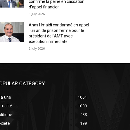
confirme la peine en cassation
d’appel financier
3 July 2026
Anas Hmaidi condamné en appel
: un an de prison ferme pour le
président de l’AMT avec
exécution immédiate
2 July 2026
OPULAR CATEGORY
la une
1061
tualité
1009
litique
488
ciété
199