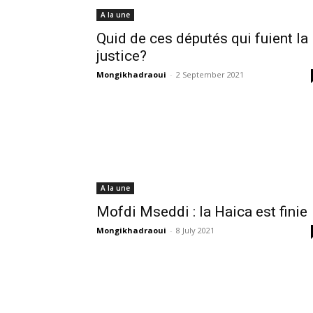
A la une
Quid de ces députés qui fuient la
justice?
Mongikhadraoui
-
2 September 2021
A la une
Mofdi Mseddi : la Haica est finie
Mongikhadraoui
-
8 July 2021