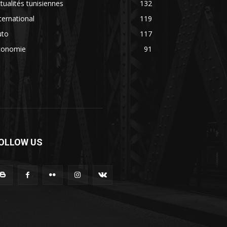
tualités tunisiennes
132
ternational
119
uto
117
conomie
91
OLLOW US