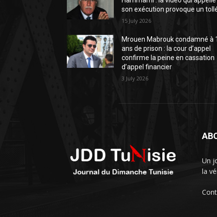
Hammami : la vidéo qui appelle
son exécution provoque un toll
15 July 2026
Mrouen Mabrouk condamné à 
ans de prison : la cour d’appel
confirme la peine en cassation
d’appel financier
3 July 2026
AB
Un j
la vé
Cont