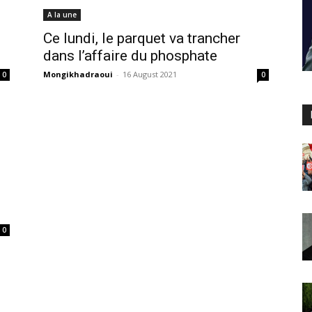
A la une
Ce lundi, le parquet va trancher
dans l’affaire du phosphate
Mongikhadraoui
-
16 August 2021
0
0
0