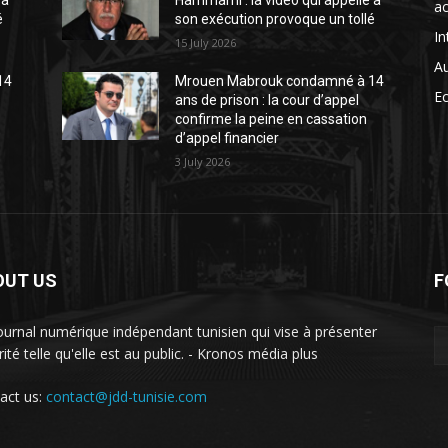
 à
Hammami : la vidéo qui appelle à
ac
é
son exécution provoque un tollé
In
15 July 2026
A
14
Mrouen Mabrouk condamné à 14
E
ans de prison : la cour d’appel
confirme la peine en cassation
d’appel financier
3 July 2026
OUT US
F
ournal numérique indépendant tunisien qui vise à présenter
rité telle qu'elle est au public. - Kronos média plus
act us:
contact@jdd-tunisie.com