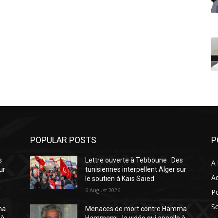
POPULAR POSTS
P
s
Lettre ouverte à Tebboune : Des
A 
ur
tunisiennes interpellent Alger sur
Ac
le soutien à Kaïs Saïed
6 August 2026
Po
So
ma
Menaces de mort contre Hamma