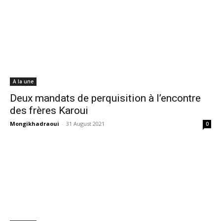
A la une
Deux mandats de perquisition à l’encontre
des frères Karoui
Mongikhadraoui
-
31 August 2021
0