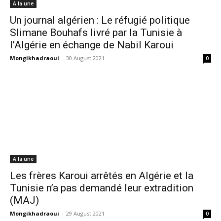
A la une
Un journal algérien : Le réfugié politique
Slimane Bouhafs livré par la Tunisie à
l’Algérie en échange de Nabil Karoui
Mongikhadraoui
-
30 August 2021
0
A la une
Les frères Karoui arrêtés en Algérie et la
Tunisie n’a pas demandé leur extradition
(MAJ)
Mongikhadraoui
-
29 August 2021
0