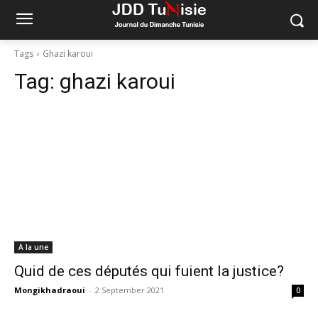
Tags
Ghazi karoui
Tag:
ghazi karoui
A la une
Quid de ces députés qui fuient la justice?
Mongikhadraoui
-
2 September 2021
0