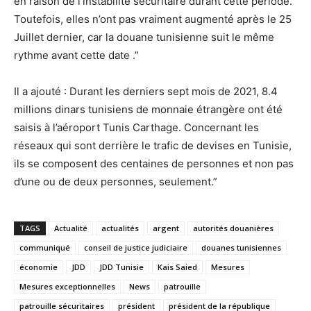
en raison de l’instabilité sécuritaire durant cette période.
Toutefois, elles n’ont pas vraiment augmenté après le 25
Juillet dernier, car la douane tunisienne suit le même
rythme avant cette date .”
Il a ajouté : Durant les derniers sept mois de 2021, 8.4
millions dinars tunisiens de monnaie étrangère ont été
saisis à l’aéroport Tunis Carthage. Concernant les
réseaux qui sont derrière le trafic de devises en Tunisie,
ils se composent des centaines de personnes et non pas
d’une ou de deux personnes, seulement.”
TAGS
Actualité
actualités
argent
autorités douanières
communiqué
conseil de justice judiciaire
douanes tunisiennes
économie
JDD
JDD Tunisie
Kais Saied
Mesures
Mesures exceptionnelles
News
patrouille
patrouille sécuritaires
président
président de la république