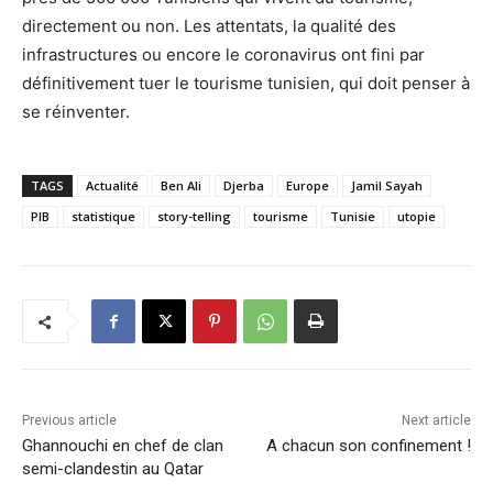
directement ou non. Les attentats, la qualité des
infrastructures ou encore le coronavirus ont fini par
définitivement tuer le tourisme tunisien, qui doit penser à
se réinventer.
TAGS
Actualité
Ben Ali
Djerba
Europe
Jamil Sayah
PIB
statistique
story-telling
tourisme
Tunisie
utopie
Previous article
Next article
Ghannouchi en chef de clan
A chacun son confinement !‎
semi-clandestin au Qatar