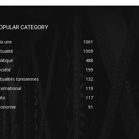
OPULAR CATEGORY
la une
1061
tualité
1009
litique
488
ciété
199
tualités tunisiennes
132
ternational
119
uto
117
conomie
91