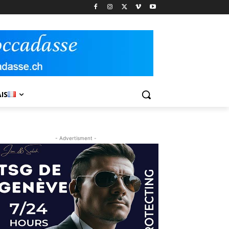
IS
- Advertisment -