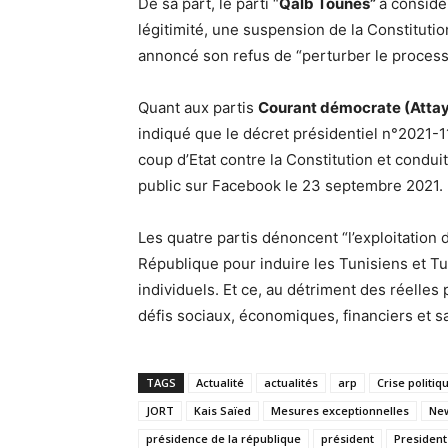
De sa part, le parti “
Qalb Tounes”
a considé
légitimité, une suspension de la Constitution
annoncé son refus de “perturber le process
Quant aux partis
Courant démocrate (Attaya
indiqué que le décret présidentiel n°2021-117
coup d’Etat contre la Constitution et condu
public sur Facebook le 23 septembre 2021.
Les quatre partis dénoncent “l’exploitation
République pour induire les Tunisiens et Tu
individuels. Et ce, au détriment des réelles pr
défis sociaux, économiques, financiers et sa
TAGS
Actualité
actualités
arp
Crise politiq
JORT
Kais Saïed
Mesures exceptionnelles
Ne
présidence de la république
président
President