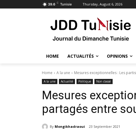
C
Thursday, August 6, 2026
39.6
Tunisie
HOME
ACTUALITÉS
OPINIONS
Home
A la une
Mesures exceptionnelles : Les parti
A la une
Actualité
Politique
Non classé
Mesures exceptionn
partagés entre sou
By
Mongikhadraoui
23 September 2021