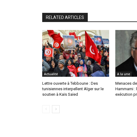
RELATED ARTICLES
Actualité
A la une
Lettre ouverte à Tebboune : Des
Menaces de
tunisiennes interpellent Alger sur le
Hammami : l
soutien à Kaïs Saïed
exécution pr