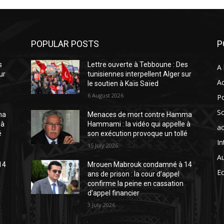
POPULAR POSTS
P
s
Lettre ouverte à Tebboune : Des
A 
ur
tunisiennes interpellent Alger sur
Ac
le soutien à Kaïs Saïed
6 August 2026
Po
So
ma
Menaces de mort contre Hamma
 à
Hammami : la vidéo qui appelle à
ac
é
son exécution provoque un tollé
In
15 July 2026
A
14
Mrouen Mabrouk condamné à 14
E
ans de prison : la cour d’appel
confirme la peine en cassation
d’appel financier
3 July 2026