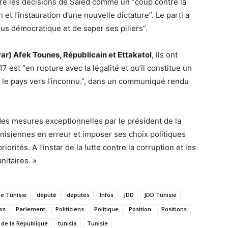
ré les décisions de Saïed comme un “coup contre la
 et l’instauration d’une nouvelle dictature”. Le parti a
us démocratique et de saper ses piliers”.
r) Afek Tounes, Républicain et Ettakatol
, ils ont
 est “en rupture avec la légalité et qu’il constitue un
it le pays vers l’inconnu.”, dans un communiqué rendu
 des mesures exceptionnelles par le président de la
nisiennes en erreur et imposer ses choix politiques
iorités. A l’instar de la lutte contre la corruption et les
nitaires. »
ue Tunisie
député
députés
Infos
JDD
JDD Tunisie
ws
Parlement
Politiciens
Politique
Position
Positions
 de la Republique
tunisia
Tunisie