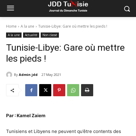
Home
A la une
Tunisie-Libye: Gare où mettre les pieds !
A la une
Actualité
Non classé
Tunisie-Libye: Gare où mettre
les pieds !
By
Admin jdd
27 May 2021
Par : Kamel Zaiem
Tunisiens et Libyens ne peuvent qu’être contents des