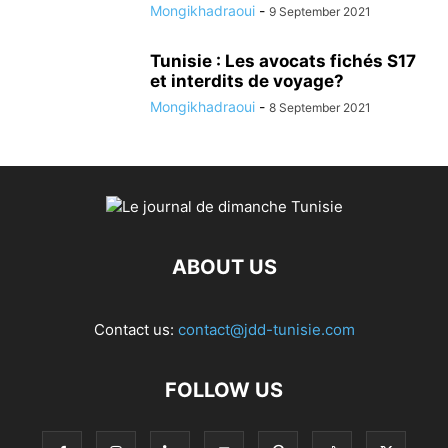
Mongikhadraoui
-
9 September 2021
Tunisie : Les avocats fichés S17
et interdits de voyage?
Mongikhadraoui
-
8 September 2021
ABOUT US
Contact us:
contact@jdd-tunisie.com
FOLLOW US