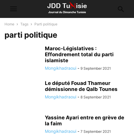
Home
Tags
Parti politique
parti politique
Maroc-Législatives :
Effondrement total du parti
islamiste
Mongikhadraoui
-
9 September 2021
Le député Fouad Thameur
démissionne de Qalb Tounes
Mongikhadraoui
-
8 September 2021
Yassine Ayari entre en grève de
la faim
Mongikhadraoui
-
7 September 2021