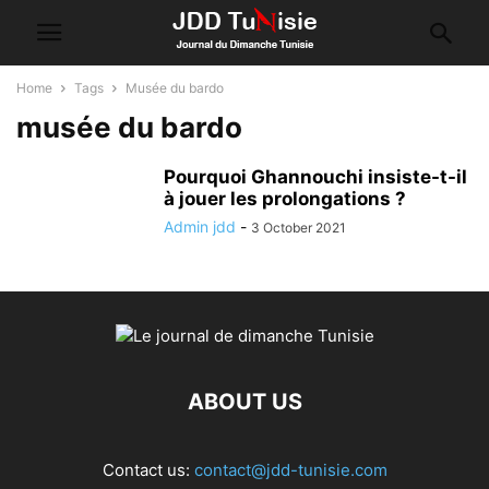
Home
Tags
Musée du bardo
musée du bardo
Pourquoi Ghannouchi insiste-t-il
à jouer les prolongations ?
Admin jdd
-
3 October 2021
ABOUT US
Contact us:
contact@jdd-tunisie.com