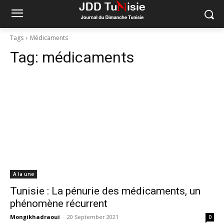
Tags
Médicaments
Tag:
médicaments
A la une
Tunisie : La pénurie des médicaments, un
phénomène récurrent
Mongikhadraoui
-
20 September 2021
0