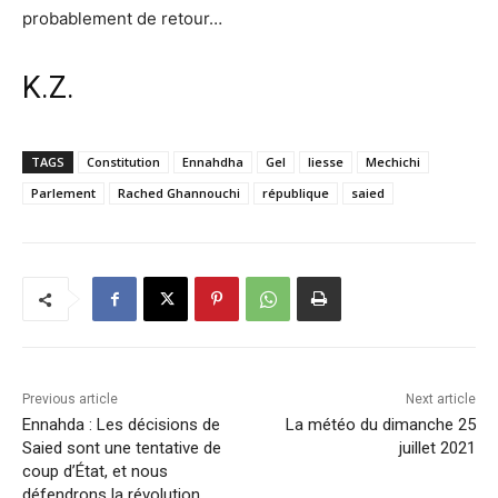
probablement de retour…
K.Z.
TAGS
Constitution
Ennahdha
Gel
liesse
Mechichi
Parlement
Rached Ghannouchi
république
saied
Previous article
Next article
Ennahda : Les décisions de
La météo du dimanche 25
Saied sont une tentative de
juillet 2021
coup d’État, et nous
défendrons la révolution