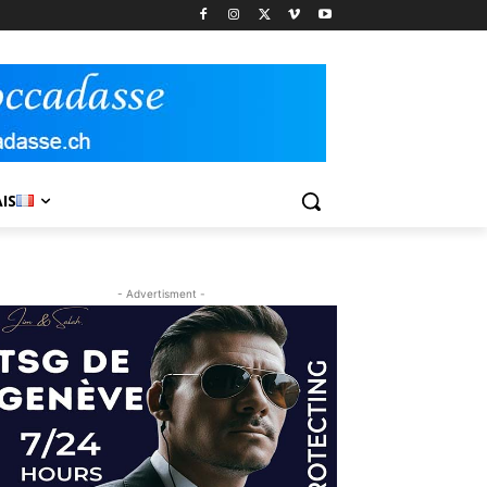
IS
- Advertisment -