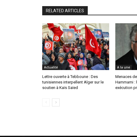
RELATED ARTICLES
Actualité
A la une
Lettre ouverte à Tebboune : Des
Menaces de
tunisiennes interpellent Alger sur le
Hammami : l
soutien à Kaïs Saïed
exécution pr