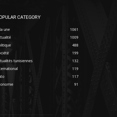
OPULAR CATEGORY
la une
1061
tualité
1009
litique
488
ciété
199
tualités tunisiennes
132
ternational
119
uto
117
conomie
91