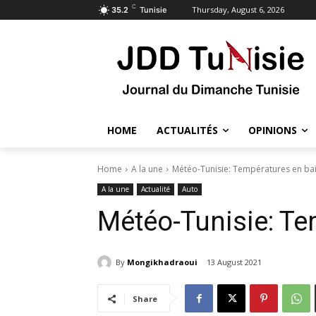
C
Thursday, August 6, 2026
35.2
Tunisie
HOME
ACTUALITÉS
OPINIONS
Home
A la une
Météo-Tunisie: Températures en ba
A la une
Actualité
Auto
Météo-Tunisie: Te
By
Mongikhadraoui
13 August 2021
Share