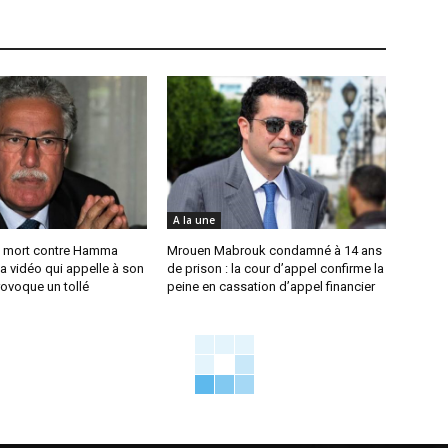
A la une
 mort contre Hamma
Mrouen Mabrouk condamné à 14 ans
a vidéo qui appelle à son
de prison : la cour d’appel confirme la
ovoque un tollé
peine en cassation d’appel financier