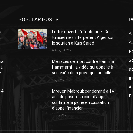
POPULAR POSTS
P
s
Lettre ouverte à Tebboune : Des
A 
ur
tunisiennes interpellent Alger sur
Ac
le soutien à Kaïs Saïed
6 August 2026
Po
So
ma
Menaces de mort contre Hamma
 à
Hammami : la vidéo qui appelle à
ac
é
son exécution provoque un tollé
In
15 July 2026
A
14
Mrouen Mabrouk condamné à 14
E
ans de prison : la cour d’appel
confirme la peine en cassation
d’appel financier
3 July 2026