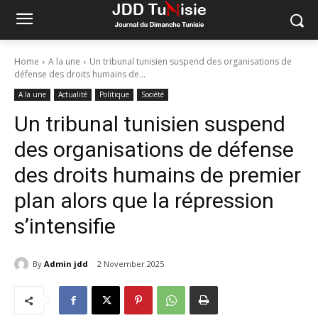
Home
A la une
Un tribunal tunisien suspend des organisations de
défense des droits humains de...
A la une
Actualité
Politique
Société
Un tribunal tunisien suspend
des organisations de défense
des droits humains de premier
plan alors que la répression
s’intensifie
By
Admin jdd
2 November 2025