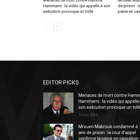
Menaces de mort contre Hamma
Mrouen Mab
Hammami : la vidéo qui appelle à son
de prison : 
exécution provoque un tollé
peine en cas
EDITOR PICKS
Menaces de mort contre Ham
Hammami : la vidéo qui appelle
son exécution provoque un toll
15 July 2026
Mrouen Mabrouk condamné à 
ans de prison : la cour d’appel
confirme la peine en cassation