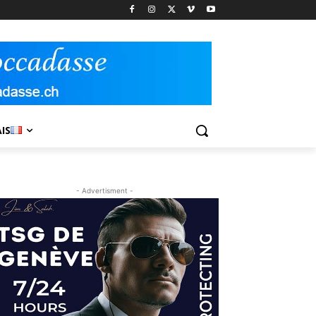
IS
- Advertisment -