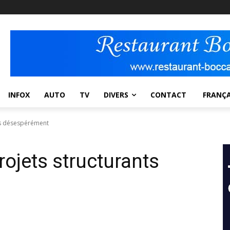
INFOX
AUTO
TV
DIVERS
CONTACT
FRANÇA
ts désespérément
ojets structurants