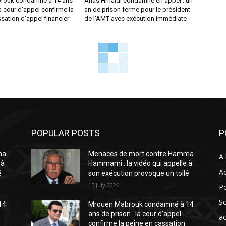
rouk condamné à 14 ans
Anas Hmaidi condamné en appel : un
la cour d’appel confirme la
an de prison ferme pour le président
sation d’appel financier
de l’AMT avec exécution immédiate
POPULAR POSTS
P
ma
Menaces de mort contre Hamma
A 
 à
Hammami : la vidéo qui appelle à
Ac
é
son exécution provoque un tollé
15 July 2026
Po
So
14
Mrouen Mabrouk condamné à 14
ans de prison : la cour d’appel
ac
confirme la peine en cassation