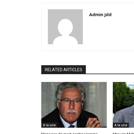
Admin jdd
RELATED ARTICLES
A la une
A la une