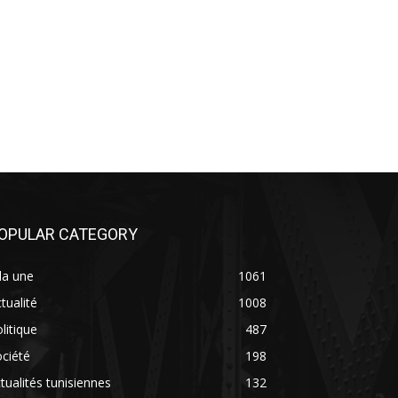
OPULAR CATEGORY
la une
1061
tualité
1008
litique
487
ciété
198
tualités tunisiennes
132