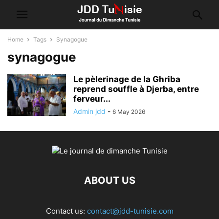
Home
Tags
Synagogue
synagogue
Le pèlerinage de la Ghriba
reprend souffle à Djerba, entre
ferveur...
Admin jdd
-
6 May 2026
ABOUT US
Contact us:
contact@jdd-tunisie.com