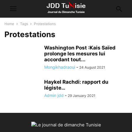
Home
Tags
Protestations
Protestations
Washington Post :Kais Saïed
prolonge les mesures lui
accordant tout...
Mongikhadraoui
-
24 August 2021
Haykel Rachdi: rapport du
légiste…
Admin jdd
-
29 January 2021