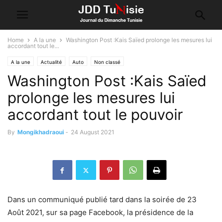
Home
A la une
Washington Post :Kais Saïed prolonge les mesures lui
accordant tout le...
A la une
Actualité
Auto
Non classé
Washington Post :Kais Saïed
prolonge les mesures lui
accordant tout le pouvoir
By
Mongikhadraoui
-
24 August 2021
Dans un communiqué publié tard dans la soirée de 23
Août 2021, sur sa page Facebook, la présidence de la