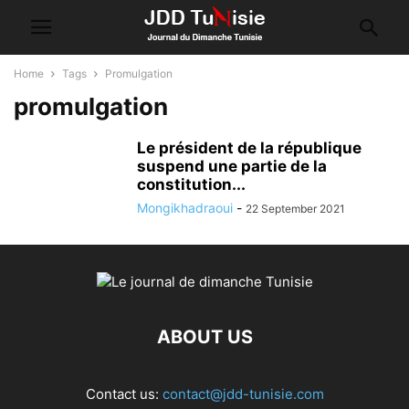
Home
Tags
Promulgation
promulgation
Le président de la république
suspend une partie de la
constitution...
Mongikhadraoui
-
22 September 2021
ABOUT US
Contact us:
contact@jdd-tunisie.com