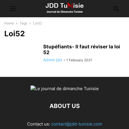
Home
Tags
Loi52
Loi52
Stupéfiants- Il faut réviser la loi
52
Admin jdd
-
1 February 2021
ABOUT US
Contact us:
contact@jdd-tunisie.com