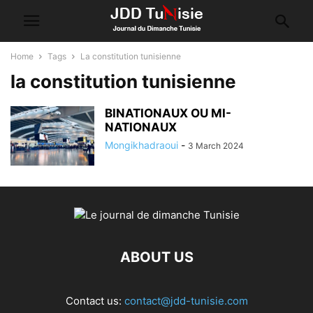
Home
Tags
La constitution tunisienne
la constitution tunisienne
BINATIONAUX OU MI-
NATIONAUX
Mongikhadraoui
-
3 March 2024
ABOUT US
Contact us:
contact@jdd-tunisie.com