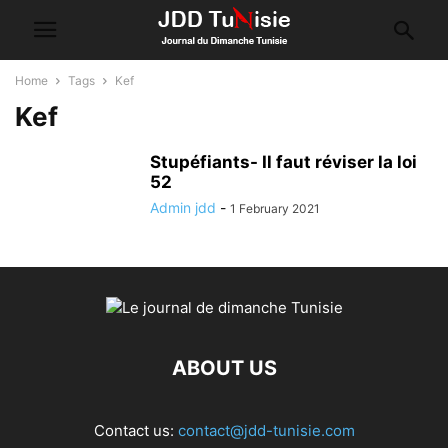
Home
Tags
Kef
Kef
Stupéfiants- Il faut réviser la loi
52
Admin jdd
-
1 February 2021
ABOUT US
Contact us:
contact@jdd-tunisie.com