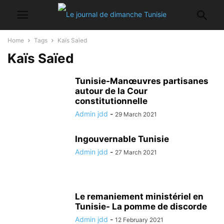
Home
Tags
Kaïs Saïed
Kaïs Saïed
Tunisie-Manœuvres partisanes
autour de la Cour
constitutionnelle
Admin jdd
-
29 March 2021
Ingouvernable Tunisie
Admin jdd
-
27 March 2021
Le remaniement ministériel en
Tunisie- La pomme de discorde
Admin jdd
-
12 February 2021