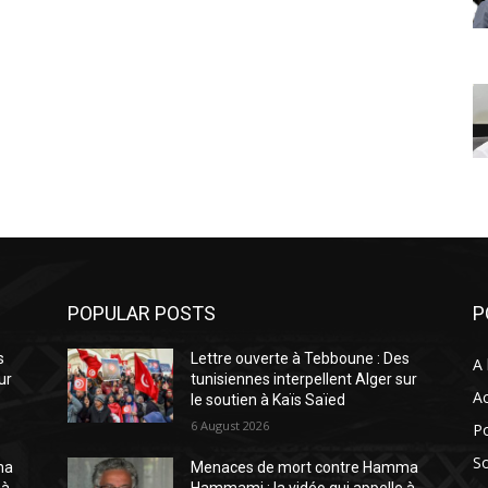
POPULAR POSTS
P
s
Lettre ouverte à Tebboune : Des
A 
ur
tunisiennes interpellent Alger sur
Ac
le soutien à Kaïs Saïed
6 August 2026
Po
So
ma
Menaces de mort contre Hamma