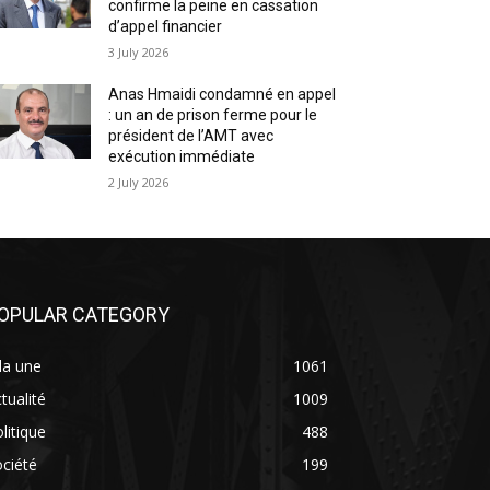
confirme la peine en cassation
d’appel financier
3 July 2026
Anas Hmaidi condamné en appel
: un an de prison ferme pour le
président de l’AMT avec
exécution immédiate
2 July 2026
OPULAR CATEGORY
la une
1061
tualité
1009
litique
488
ciété
199