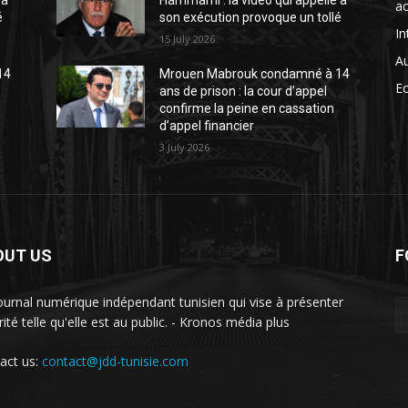
 à
Hammami : la vidéo qui appelle à
ac
é
son exécution provoque un tollé
In
15 July 2026
A
14
Mrouen Mabrouk condamné à 14
E
ans de prison : la cour d’appel
confirme la peine en cassation
d’appel financier
3 July 2026
OUT US
F
ournal numérique indépendant tunisien qui vise à présenter
rité telle qu'elle est au public. - Kronos média plus
act us:
contact@jdd-tunisie.com