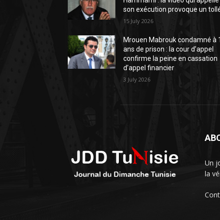
Hammami : la vidéo qui appelle
son exécution provoque un toll
15 July 2026
Mrouen Mabrouk condamné à 
ans de prison : la cour d’appel
confirme la peine en cassation
d’appel financier
3 July 2026
AB
Un j
la vé
Cont