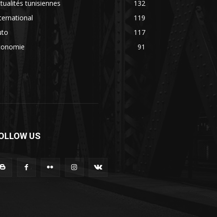
tualités tunisiennes
132
ternational
119
uto
117
conomie
91
OLLOW US