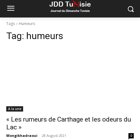
Tags
Humeurs
Tag:
humeurs
A la une
« Les rumeurs de Carthage et les odeurs du
Lac »
Mongikhadraoui
-
28 August 2021
0