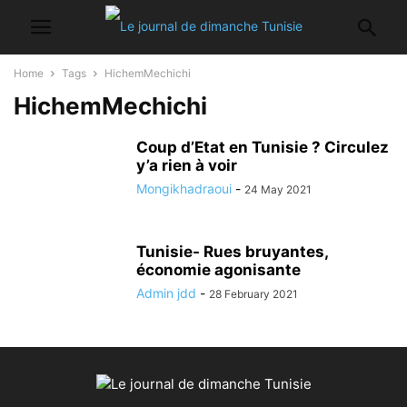
Home
Tags
HichemMechichi
HichemMechichi
Coup d’Etat en Tunisie ? Circulez
y’a rien à voir
Mongikhadraoui
-
24 May 2021
Tunisie- Rues bruyantes,
économie agonisante
Admin jdd
-
28 February 2021