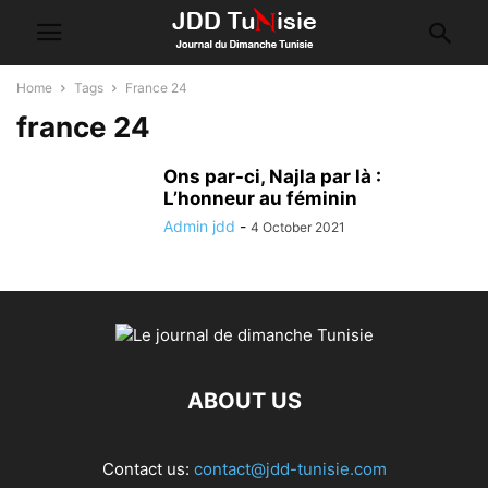
Home
Tags
France 24
france 24
Ons par-ci, Najla par là :
L’honneur au féminin
Admin jdd
-
4 October 2021
ABOUT US
Contact us:
contact@jdd-tunisie.com