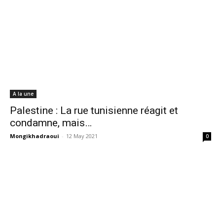
A la une
Palestine : La rue tunisienne réagit et
condamne, ‎mais…‎
Mongikhadraoui
-
12 May 2021
0