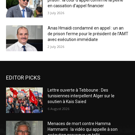
prison : la cour d’appel confirme la peine
en cassation d’appel financier
3 July 2026
Anas Hmaidi condamné en appel : un an
de prison ferme pour le président de l’AMT
avec exécution immédiate
2 July 2026
EDITOR PICKS
Lettre ouverte à Tebboune : Des
tunisiennes interpellent Alger sur le
soutien à Kaïs Saïed
6 August 2026
Menaces de mort contre Hamma
Hammami : la vidéo qui appelle à son