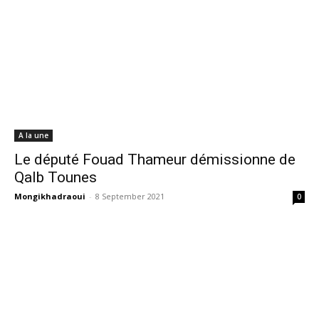
A la une
Le député Fouad Thameur démissionne de
Qalb Tounes
Mongikhadraoui
-
8 September 2021
0