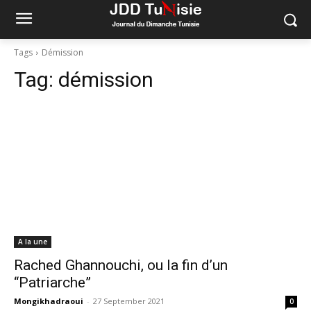
Tags
Démission
Tag:
démission
A la une
Rached Ghannouchi, ou la fin d’un
“Patriarche”
Mongikhadraoui
-
27 September 2021
0