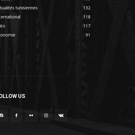
tualités tunisiennes
132
ternational
118
uto
117
conomie
91
OLLOW US