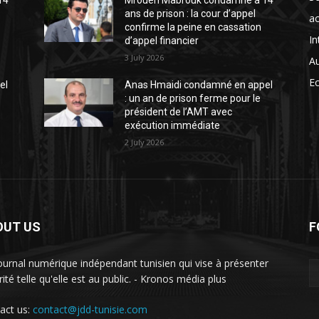
14
Mrouen Mabrouk condamné à 14
ans de prison : la cour d’appel
ac
confirme la peine en cassation
In
d’appel financier
3 July 2026
A
E
el
Anas Hmaidi condamné en appel
: un an de prison ferme pour le
président de l’AMT avec
exécution immédiate
2 July 2026
OUT US
F
ournal numérique indépendant tunisien qui vise à présenter
rité telle qu'elle est au public. - Kronos média plus
act us:
contact@jdd-tunisie.com