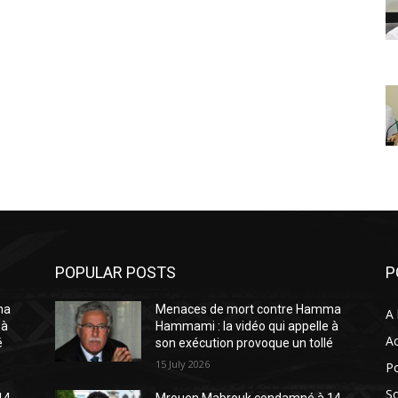
POPULAR POSTS
P
ma
Menaces de mort contre Hamma
A 
 à
Hammami : la vidéo qui appelle à
Ac
é
son exécution provoque un tollé
15 July 2026
Po
So