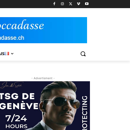
IS
- Advertisment -