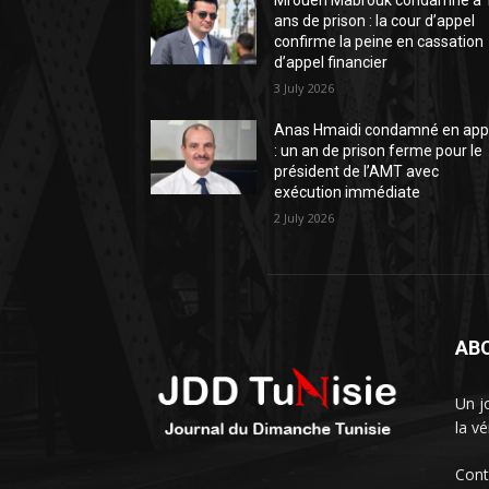
Mrouen Mabrouk condamné à 
ans de prison : la cour d’appel
confirme la peine en cassation
d’appel financier
3 July 2026
Anas Hmaidi condamné en app
: un an de prison ferme pour le
président de l’AMT avec
exécution immédiate
2 July 2026
AB
Un j
la vé
Cont