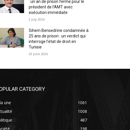
: un an de prison ferme pour le
président de l’AMT avec
exécution immédiate
2 July 2026
Sihem Bensedrine condamnée à
25 ans de prison : un verdict qui
interroge l’état de droit en
Tunisie
29 June 2026
OPULAR CATEGORY
la une
1061
tualité
1008
litique
487
ciété
198