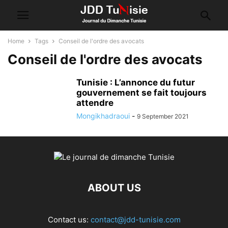
Home
Tags
Conseil de l'ordre des avocats
Conseil de l'ordre des avocats
Tunisie : L’annonce du futur
gouvernement se fait toujours
attendre
Mongikhadraoui
-
9 September 2021
ABOUT US
Contact us:
contact@jdd-tunisie.com