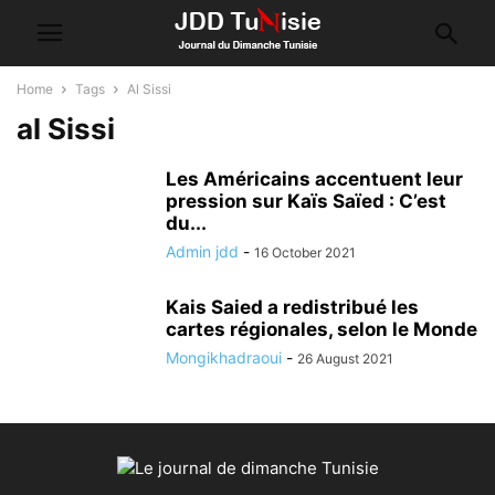
Home
Tags
Al Sissi
al Sissi
Les Américains accentuent leur
pression sur Kaïs Saïed : C’est
du...
Admin jdd
-
16 October 2021
Kais Saied a redistribué les
cartes régionales, selon le Monde
Mongikhadraoui
-
26 August 2021