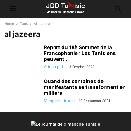
Home
Tags
Al jazeera
al jazeera
Report du 18è Sommet de la
Francophonie : Les Tunisiens
peuvent...
Admin jdd
-
13 October 2021
Quand des centaines de
manifestants se transforment en
milliers!
Mongikhadraoui
-
19 September 2021