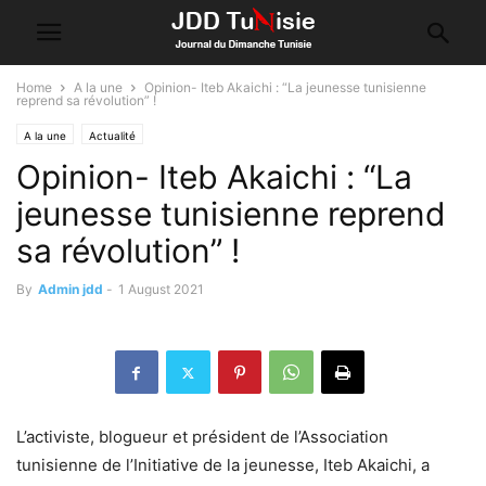
Home
A la une
Opinion- Iteb Akaichi : “La jeunesse tunisienne
reprend sa révolution” !
A la une
Actualité
Opinion- Iteb Akaichi : “La
jeunesse tunisienne reprend
sa révolution” !
By
Admin jdd
-
1 August 2021
L’activiste, blogueur et président de l’Association
tunisienne de l’Initiative de la jeunesse, Iteb Akaichi, a